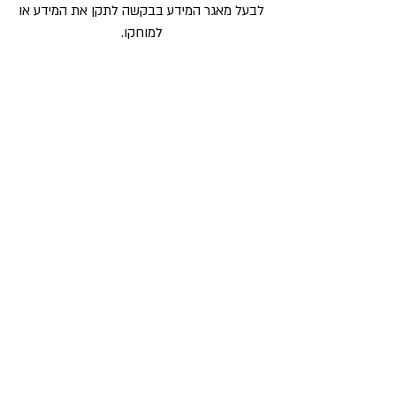
לבעל מאגר המידע בבקשה לתקן את המידע או
למוחקו.
פנייה כזאת יש להפנות אל :
לילך דרור
ת.ד. 22158, תל-אביב מיקוד:61221
טל:
03-6555155
פקס:
077-4448145
אימייל :
lilach@megirot.com
בנוסף, אם המידע שבמאגרי החברה משמש
לצורך פניה אישית אליך, אתה זכאי על-פי חוק
הגנת הפרטיות, התשמ”א- 1981 לדרוש בכתב
שהמידע המתייחס אליך יימחק ממאגר המידע
שינויים במדיניות הפרטיות
בכל מקרה בו יבוצעו במדיניות זו שינויים
מהותיים בהוראות שעניינן השימוש במידע אישי
שמסרת, תפורסם על-כך הודעה בעמוד הבית
של האתרים.